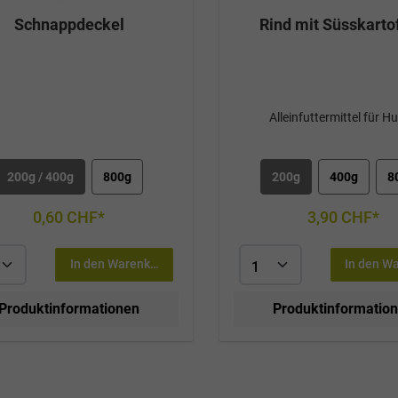
Schnappdeckel
Rind mit Süsskarto
Alleinfuttermittel für H
200g / 400g
800g
200g
400g
8
0,60 CHF*
3,90 CHF*
In den Warenkorb
In den W
Produktinformationen
Produktinformatio