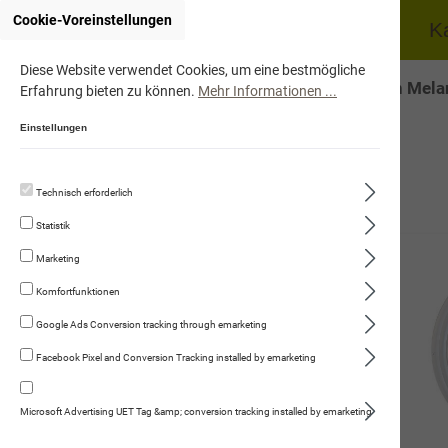
Cookie-Voreinstellungen
Home
Hund
K
Diese Website verwendet Cookies, um eine bestmögliche
Onlineshop von Mela
Erfahrung bieten zu können.
Mehr Informationen ...
Einstellungen
Technisch erforderlich
Hund
Statistik
Katze
Marketing
Mensch
Komfortfunktionen
Google Ads Conversion tracking through emarketing
Gut zu Wissen
Facebook Pixel and Conversion Tracking installed by emarketing
Events
Karriere
Microsoft Advertising UET Tag &amp; conversion tracking installed by emarketing