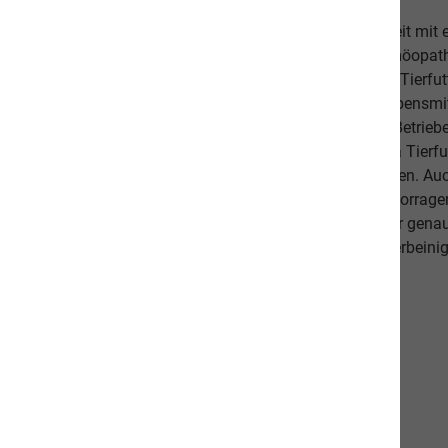
Unsere hochwertige Tiernahrung ist in Zusammenarbeit mit
bestehend aus einer Tierärztin, Tierheilpraktikern, Homöopa
Ernährungsfachleuten entwickelt worden. Das leckere Tierfutt
Fischanteil von ca. 70% im Durchschnitt und weist Lebensmitt
Schlachtabfälle). Höchste Qualität aus kontrollierten Betrie
Beilagen sind der Garant, dass Sie mit unserem naVita Tierfut
Lieblinge ausgewogen und abwechslungsreich ernähren. Auch 
darauf, dass es Ihnen persönlich gut geht. Unsere hervorr
beweisen dies. Als Schweizer Unternehmen kennen wir gena
Qualitätsansprüche unserer Kunden sowie unseren vierbeinig
diese in unseren Produkten um.
Unsere Communities