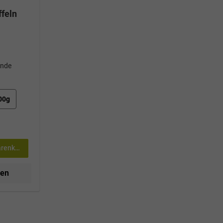
ffeln
unde
00g
arenkorb
nen