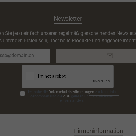
Newsletter
n Sie jetzt einfach unseren regelmäßig erscheinenden Newslett
s unter den Ersten sein, über neue Produkte und Angebote inform
E-
Mail-
Adresse*
Ich habe die
Datenschutzbestimmungen
zur Kenntnis
genommen und die
AGB
gelesen und bin mit ihnen
einverstanden.
Firmeninformation