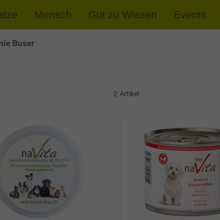
atze
Mensch
Gut zu Wissen
Events
nie Buser
2
Artikel