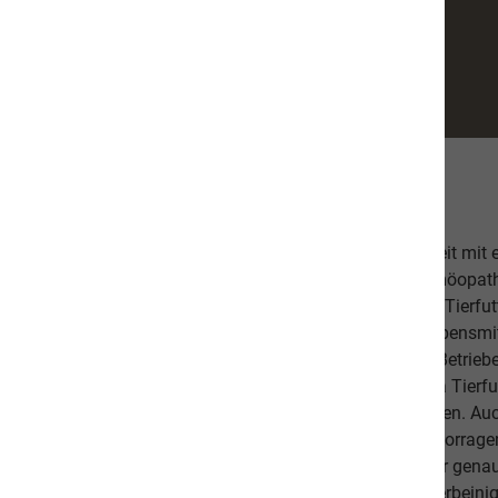
Über uns
Unsere hochwertige Tiernahrung ist in Zusammenarbeit mit
bestehend aus einer Tierärztin, Tierheilpraktikern, Homöopa
Ernährungsfachleuten entwickelt worden. Das leckere Tierfutt
Fischanteil von ca. 70% im Durchschnitt und weist Lebensmitt
Schlachtabfälle). Höchste Qualität aus kontrollierten Betrie
Beilagen sind der Garant, dass Sie mit unserem naVita Tierfut
Lieblinge ausgewogen und abwechslungsreich ernähren. Auch 
darauf, dass es Ihnen persönlich gut geht. Unsere hervorr
beweisen dies. Als Schweizer Unternehmen kennen wir gena
Qualitätsansprüche unserer Kunden sowie unseren vierbeinig