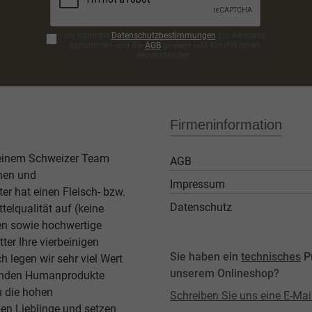
Ich habe die
Datenschutzbestimmungen
zur Kenntnis
genommen und die
AGB
gelesen und bin mit ihnen
einverstanden.
Firmeninformation
 einem Schweizer Team
AGB
then und
Impressum
er hat einen Fleisch- bzw.
Datenschutz
elqualität auf (keine
ben sowie hochwertige
ter Ihre vierbeinigen
Sie haben ein
technisches
P
legen wir sehr viel Wert
unserem Onlineshop?
agenden Humanprodukte
u die hohen
Schreiben Sie uns eine E-Mai
en Lieblinge und setzen