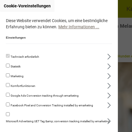
Cookie-Voreinstellungen
Home
Hund
K
Diese Website verwendet Cookies, um eine bestmögliche
Onlineshop von Mela
Erfahrung bieten zu können.
Mehr Informationen ...
Einstellungen
Gut zu Wissen
Hilfreiches Wissen
Vorsorge - Hitzschlag bei Hunden
Technisch erforderlich
Statistik
Marketing
Komfortfunktionen
Google Ads Conversion tracking through emarketing
Facebook Pixel and Conversion Tracking installed by emarketing
Microsoft Advertising UET Tag &amp; conversion tracking installed by emarketing