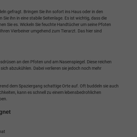
ln gefragt. Bringen Sie ihn sofort ins Haus oder in den
e ihn in eine stabile Seitenlage. Es ist wichtig, dass die
n Sie es. Wickeln Sie feuchte Handtücher um seine Pfoten
Ihren Vierbeiner umgehend zum Tierarzt. Das hier sind
ssdrüsen an den Pfoten und am Nasenspiegel. Diese reichen
sich abzukühlen. Dabei verlieren sie jedoch noch mehr
rend dem Spaziergang schattige Orte auf. Oft buddeln sie auch
ichkeiten, kann es schnell zu einem lebensbedrohlichen
rben.
ignet
 hat