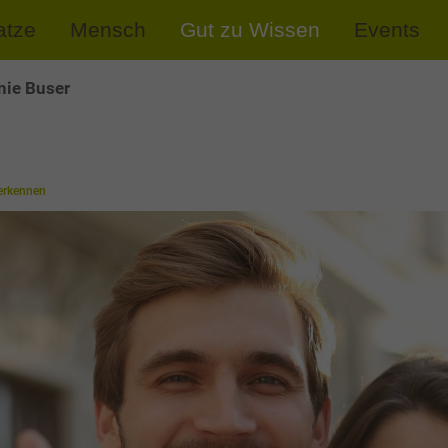
atze
Mensch
Gut zu Wissen
Events
nie Buser
 erkennen