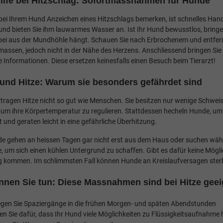
Hilfe bei Hitzschlag: Sofortmassnahmen für Hunde
bei Ihrem Hund Anzeichen eines Hitzschlags bemerken, ist schnelles Hande
nd bieten Sie ihm lauwarmes Wasser an. Ist Ihr Hund bewusstlos, bringen Si
ei aus der Mundhöhle hängt. Schauen Sie nach Erbrochenem und entferne
massen, jedoch nicht in der Nähe des Herzens. Anschliessend bringen Sie 
e Informationen. Diese ersetzen keinesfalls einen Besuch beim Tierarzt!
und Hitze: Warum sie besonders gefährdet sind
tragen Hitze nicht so gut wie Menschen. Sie besitzen nur wenige Schwei
, um ihre Körpertemperatur zu regulieren. Stattdessen hecheln Hunde, um 
t und geraten leicht in eine gefährliche Überhitzung.
de gehen an heissen Tagen gar nicht erst aus dem Haus oder suchen wäh
e, um sich einen kühlen Untergrund zu schaffen. Gibt es dafür keine Mögl
g kommen. Im schlimmsten Fall können Hunde an Kreislaufversagen ste
nnen Sie tun: Diese Massnahmen sind bei Hitze gee
egen Sie Spaziergänge in die frühen Morgen- und späten Abendstunden
en Sie dafür, dass Ihr Hund viele Möglichkeiten zu Flüssigkeitsaufnahme