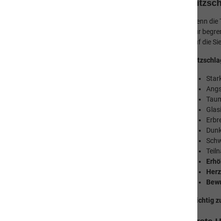
Hitzsc
Hund
Wenn die 
nur begren
Katze
auf die Si
Mensch
Hitzschla
Gut zu Wissen
Star
Angs
Häufige Fragen (FAQ)
Taum
Glas
Hilfreiches Wissen
Erbr
Ernährung - Tierische Nebenprodukte
Dunk
Schw
Ernährung - Futterumstellung
Teil
Erhö
Verhalten und Körpersprache von
Herz
Katzen
Bewu
Verhalten und Körpersprache von
Hunden
Wichtig z
Pflege - Hundepfoten im Sommer