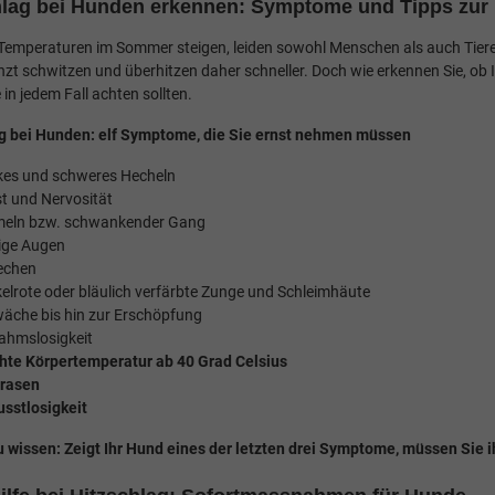
hlag bei Hunden erkennen: Symptome und Tipps zur E
Temperaturen im Sommer steigen, leiden sowohl Menschen als auch Tiere 
zt schwitzen und überhitzen daher schneller. Doch wie erkennen Sie, ob I
e in jedem Fall achten sollten.
g bei Hunden: elf Symptome, die Sie ernst nehmen müssen
kes und schweres Hecheln
t und Nervosität
eln bzw. schwankender Gang
ige Augen
echen
elrote oder bläulich verfärbte Zunge und Schleimhäute
äche bis hin zur Erschöpfung
nahmslosigkeit
hte Körpertemperatur ab 40 Grad Celsius
rasen
sstlosigkeit
u wissen: Zeigt Ihr Hund eines der letzten drei Symptome, müssen Sie i