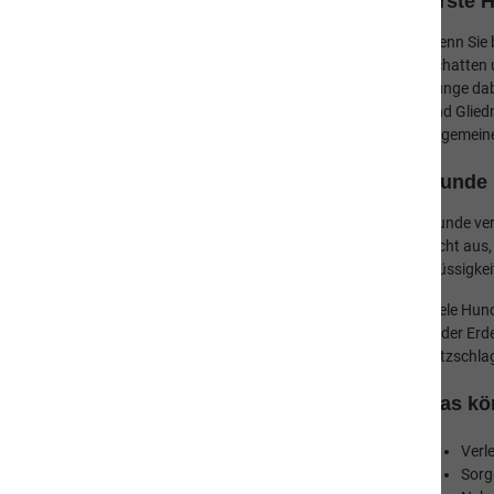
Erste 
schützen
Wenn Sie 
Vorsorge - Hitzschlag bei Hunden
Schatten u
erkennen
Zunge dab
Nahrungsergänzungen -
und Glied
Dorschlebertran und Lachsöl
allgemein
Liebesbeweise von Katzen
Hunde 
Nahrungsergänzungen - Algen
Hunde ver
Ernährung - Flüssigkeit wichtig für den
nicht aus
Organismus
Flüssigkei
Produktkatalog
Viele Hun
in der Erd
Gutscheine
Hitzschla
Events
Das kö
Karriere
Verl
Sorg
Zubehör