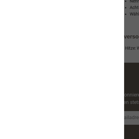
Nehm
Acht
Wähl
naVita Trinkflasche - immer mit Wasser verso
Unverzichtbar für den Hundespaziergang besonders bei Hitze: Wass
Abonniere
werden stet