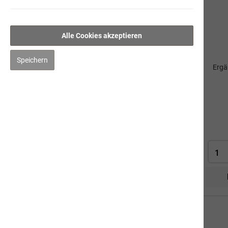
petmare
Lachsöl
Alle Cookies akzeptieren
Braunalge
Speichern
Ergä
Dorschlebertran
Darm-Sana
Gelenk-Vital
Pet-Juwel
Hygiene/Pflege
Kräuter
Impfen
Mensch
Gut zu Wissen