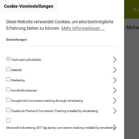
Cookie-Voreinstellungen
Home
Hund
K
Diese Website verwendet Cookies, um eine bestmögliche
Onlineshop von Mela
Erfahrung bieten zu können.
Mehr Informationen ...
Einstellungen
Technisch erforderlich
Hund
Statistik
Katze
Marketing
Fleischmenüs
Komfortfunktionen
Trockennahrung
Google Ads Conversion tracking through emarketing
Facebook Pixel and Conversion Tracking installed by emarketing
Kauartikel/Leckerli
Schweizer Würste
Microsoft Advertising UET Tag &amp; conversion tracking installed by emarketing
Ergänzungsprodukte