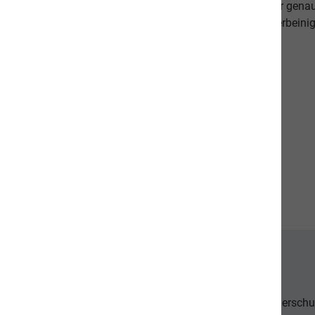
beweisen dies. Als Schweizer Unternehmen kennen wir gena
Qualitätsansprüche unserer Kunden sowie unseren vierbeinig
diese in unseren Produkten um.
Unsere Communities
Der Tierschu