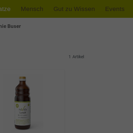
atze
Mensch
Gut zu Wissen
Events
nie Buser
1
Artikel