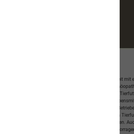
Über uns
Unsere hochwertige Tiernahrung ist in Zusammenarbeit mit
bestehend aus einer Tierärztin, Tierheilpraktikern, Homöopa
Ernährungsfachleuten entwickelt worden. Das leckere Tierfutt
Fischanteil von ca. 70% im Durchschnitt und weist Lebensmitt
Schlachtabfälle). Höchste Qualität aus kontrollierten Betrie
Beilagen sind der Garant, dass Sie mit unserem naVita Tierfut
Lieblinge ausgewogen und abwechslungsreich ernähren. Auch 
darauf, dass es Ihnen persönlich gut geht. Unsere hervorr