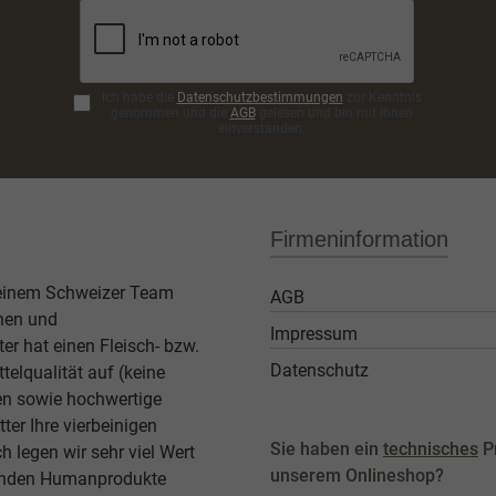
Ich habe die
Datenschutzbestimmungen
zur Kenntnis
genommen und die
AGB
gelesen und bin mit ihnen
einverstanden.
Firmeninformation
 einem Schweizer Team
AGB
then und
Impressum
er hat einen Fleisch- bzw.
Datenschutz
elqualität auf (keine
ben sowie hochwertige
ter Ihre vierbeinigen
Sie haben ein
technisches
P
legen wir sehr viel Wert
unserem Onlineshop?
agenden Humanprodukte