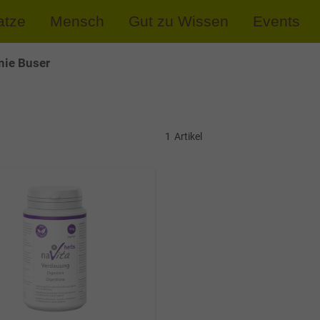
atze
Mensch
Gut zu Wissen
Events
nie Buser
1
Artikel