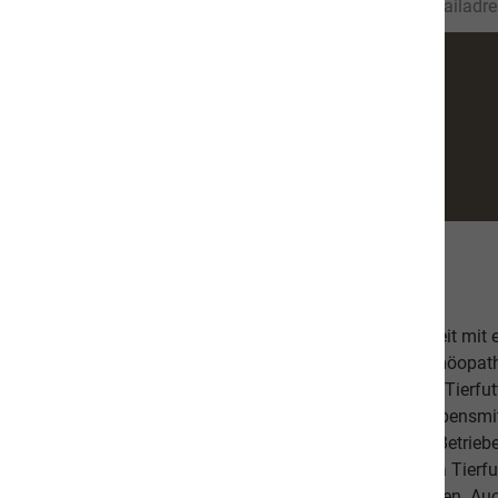
Über uns
Unsere hochwertige Tiernahrung ist in Zusammenarbeit mit
bestehend aus einer Tierärztin, Tierheilpraktikern, Homöopa
Ernährungsfachleuten entwickelt worden. Das leckere Tierfutt
Fischanteil von ca. 70% im Durchschnitt und weist Lebensmitt
Schlachtabfälle). Höchste Qualität aus kontrollierten Betrie
Beilagen sind der Garant, dass Sie mit unserem naVita Tierfut
Lieblinge ausgewogen und abwechslungsreich ernähren. Auch 