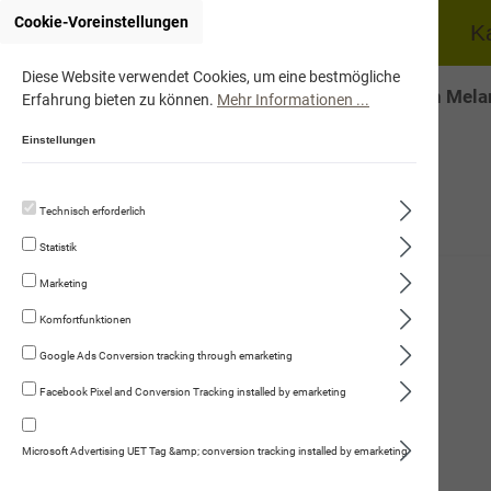
Cookie-Voreinstellungen
Home
Hund
K
Diese Website verwendet Cookies, um eine bestmögliche
Onlineshop von Mela
Erfahrung bieten zu können.
Mehr Informationen ...
Einstellungen
Technisch erforderlich
Hund
Statistik
Trockennahrung
Marketing
Fleischmenüs
Komfortfunktionen
Kauartikel/Leckerli
Google Ads Conversion tracking through emarketing
Facebook Pixel and Conversion Tracking installed by emarketing
Schweizer Würste
Ergänzungsprodukte
Microsoft Advertising UET Tag &amp; conversion tracking installed by emarketing
Kräuter