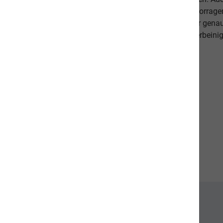
darauf, dass es Ihnen persönlich gut geht. Unsere hervorr
beweisen dies. Als Schweizer Unternehmen kennen wir gena
Qualitätsansprüche unserer Kunden sowie unseren vierbeinig
diese in unseren Produkten um.
Unsere Communities