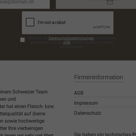
Mail-
Adresse*
Ich habe die
Datenschutzbestimmungen
zur Kenntnis
genommen und die
AGB
gelesen und bin mit ihnen
einverstanden.
Firmeninformation
 einem Schweizer Team
AGB
then und
Impressum
er hat einen Fleisch- bzw.
Datenschutz
elqualität auf (keine
ben sowie hochwertige
ter Ihre vierbeinigen
Sie haben ein
technisches
P
legen wir sehr viel Wert