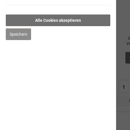
herbs 1 - Entschlackung + Reinigung
herbs 2 - Aufbau
Alle Cookies akzeptieren
herbs 3 - Haut + Fell
Speichern
herbs 4 - Optimale Verdauung
V
herbs 5 - Vitalität + Ausgeglichenheit
herbs 6 - Gelenke + Entzündungen
herbs 7 - Flöhe & Zecken
Pflege
Impfen & Entwurmen
Naturbernstein
Katze
Mensch