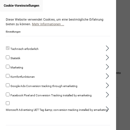
Cookie-Voreinstellungen
Onlineshop von MelanieBuser
Diese Website verwendet Cookies, um eine bestmögliche Erfahrung
bieten zu können.
Mehr Informationen ...
Einstellungen
Technisch erforderlich
Statistik
Marketing
Navigation
Suche
Mein Konto
Komfortfunktionen
Warenkorb
Google Ads Conversion tracking through emarketing
Facebook Pixel and Conversion Tracking installed by emarketing
Hund
Microsoft Advertising UET Tag &amp; conversion tracking installed by emarketing
Katze
Fleischmenüs