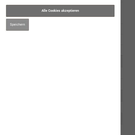
Trockennahrung
Alle Cookies akzeptieren
premium star
Speichern
simba
neptun getreidefrei
Muster
Kauartikel/Leckerli
Schweizer Würste
Ergänzungsprodukte
Hygiene/Pflege
Kräuter
Impfen
Mensch