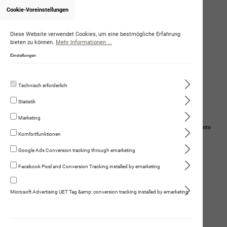
Cookie-Voreinstellungen
Onlineshop von MelanieBuser
Diese Website verwendet Cookies, um eine bestmögliche Erfahrung
bieten zu können.
Mehr Informationen ...
Einstellungen
Technisch erforderlich
Statistik
Marketing
Navigation
Suche
Mein Konto
Komfortfunktionen
Warenkorb
Google Ads Conversion tracking through emarketing
Facebook Pixel and Conversion Tracking installed by emarketing
Veranstaltungen
Microsoft Advertising UET Tag &amp; conversion tracking installed by emarketing
Trüffel-Such-Spass im Wald mit
Zürich, CH
anschliessendem Apéro -
05.09.2026
Event ausgebucht
08:30 -
Kundenevent