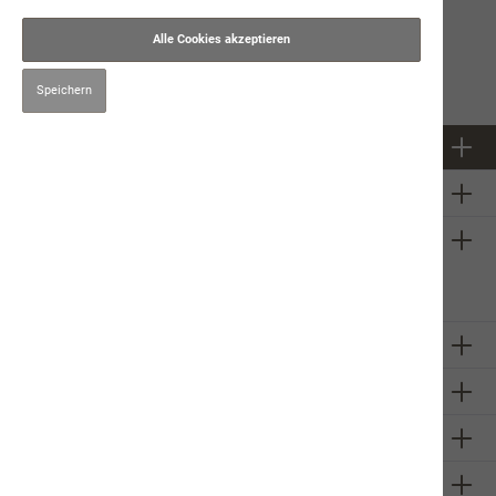
12:00
Salar Bahrampoori
Alle Cookies akzeptieren
Speichern
Newsletter
Über uns
Firmeninformation
Sie haben ein
technisches
Problem mit unserem Onlineshop?
Schreiben Sie uns eine E-Mail
Melanie Buser
Unsere Communities
Zahlungsarten
Versandarten