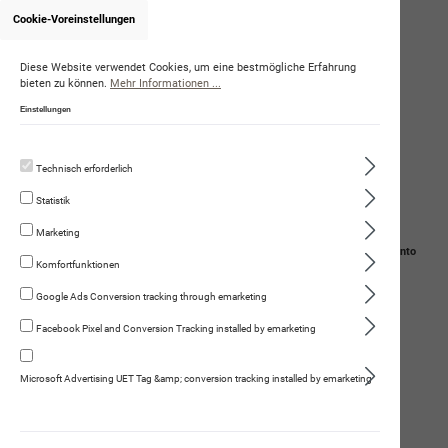
Cookie-Voreinstellungen
Onlineshop von MelanieBuser
Diese Website verwendet Cookies, um eine bestmögliche Erfahrung
bieten zu können.
Mehr Informationen ...
Einstellungen
Technisch erforderlich
Statistik
Marketing
Navigation
Suche
Mein Konto
Komfortfunktionen
Warenkorb
Google Ads Conversion tracking through emarketing
Facebook Pixel and Conversion Tracking installed by emarketing
Schweizer Flussbarschsticks
Microsoft Advertising UET Tag &amp; conversion tracking installed by emarketing