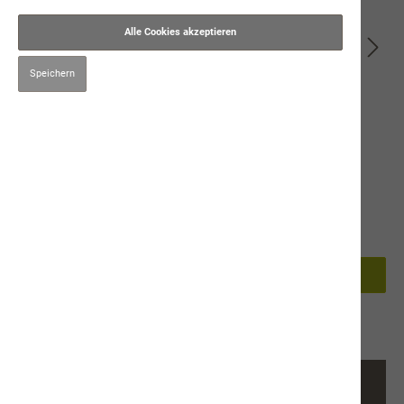
Alle Cookies akzeptieren
Speichern
4,90 CHF*
Preise inkl. MwSt. zzgl. Versandkosten
50g
In den Warenkorb
Produktnummer:
9480
Beschreibung
Kauartikel für Katzen
Der natürliche Leckerbissen für Zwi…
Mehr